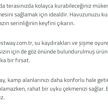
da terasınızda kolayca kurabileceğiniz müke
esini sağlamak için idealdir. Havuzunuzu ku
azın serinliğinin keyfini çıkarın.
Bestway.com.tr, su kaydırakları ve şişme oyun
sizin için de göz önünde bulundurulmuş ürünler
a bir fırsat.
, kamp alanlarınızı daha konforlu hale getiri
lamazken, rahat bir uyku çekmenizi sağlar. B
z.