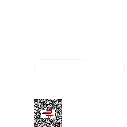
SAL SATIŞ
E-Bülten Aboneliği
E-Bültene kaydolun, yeniliklerden ve
şi
kampanyalardan ilk sizin haberiniz olsun.
Başvurusu
KAYIT OL
*Mail adresiniz kampanya ve indirim bildirimi için
kullanılacaktır. 3. şahıs ve kurumlarla paylaşılmayacaktır.