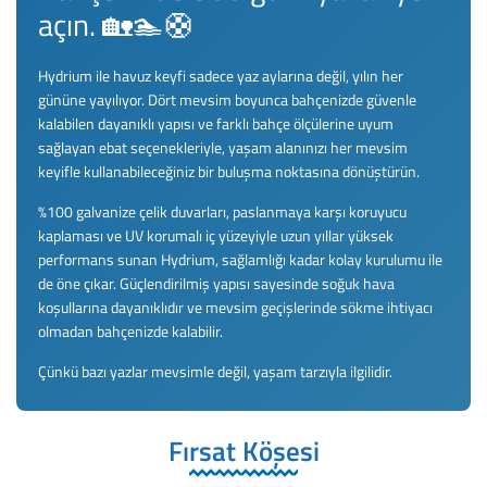
Bestway 53092 Gökkuşağı Su Oyun Parkı 2,57 m x 1,45 m x 91 cm
açın. 🏡🏊🛟
mleri
Hydrium ile havuz keyfi sadece yaz aylarına değil, yılın her
3.690,00 TL
gününe yayılıyor. Dört mevsim boyunca bahçenizde güvenle
kalabilen dayanıklı yapısı ve farklı bahçe ölçülerine uyum
%10
Bestway Prefabirk Havuz Steel Pro MAX Prefabrik Yer Üstü Çember Havuz
sağlayan ebat seçenekleriyle, yaşam alanınızı her mevsim
keyifle kullanabileceğiniz bir buluşma noktasına dönüştürün.
%100 galvanize çelik duvarları, paslanmaya karşı koruyucu
29.610,00 TL
kaplaması ve UV korumalı iç yüzeyiyle uzun yıllar yüksek
32.900,00 TL
performans sunan Hydrium, sağlamlığı kadar kolay kurulumu ile
%20
EVERLUXE Lüks Kumaş Kaplamalı Deniz Yatağı, Taşıma Saplı 1.83m x 90
de öne çıkar. Güçlendirilmiş yapısı sayesinde soğuk hava
koşullarına dayanıklıdır ve mevsim geçişlerinde sökme ihtiyacı
olmadan bahçenizde kalabilir.
8.792,00 TL
Çünkü bazı yazlar mevsimle değil, yaşam tarzıyla ilgilidir.
10.990,00 TL
%10
H2OGO! 53478 Mount Splashblast Çocuklar İçin Mega Şişme Su Parkı 2.6
Fırsat Köşesi
47.610,00 TL