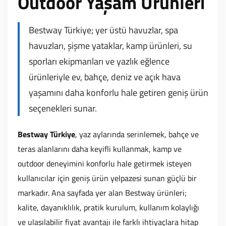
Outdoor Yaşam Ürünleri
1.599,00 TL
24.900,00 TL
%10
%20
Bestway 68107 Pop-Açıl Plaj Çadırı 2 Kişilik
H2OGO! 53301 Turbo Splash Zone Şişme Su Oyun Parkı 2.70 m
Bestway Türkiye; yer üstü havuzlar, spa
havuzları, şişme yataklar, kamp ürünleri, su
4.041,00 TL
32.720,00 TL
sporları ekipmanları ve yazlık eğlence
4.490,00 TL
40.900,00 TL
ürünleriyle ev, bahçe, deniz ve açık hava
%20
%10
Bestway Prefabrik Havuz Power Steel Vista Serisi 2 Prefabrik Yer Üstü H
Bestway Prefabrik Havuz APX 365 Çember Prefabrik Havuz Seti 5,49 m x
yaşamını daha konforlu hale getiren geniş ürün
seçenekleri sunar.
53.520,00 TL
110.610,00 TL
66.900,00 TL
122.900,00 TL
Bestway Türkiye
, yaz aylarında serinlemek, bahçe ve
%20
%10
teras alanlarını daha keyifli kullanmak, kamp ve
Bestway Prefabrik Havuz Hydrium Çelik Duvarlı Prefabrik Yer Üstü Havuz 
Bestway Preefabrik Havuz Power Steel Vista Serisi 2- Prefabrik Yer Üstü
outdoor deneyimini konforlu hale getirmek isteyen
kullanıcılar için geniş ürün yelpazesi sunan güçlü bir
115.920,00 TL
93.510,00 TL
markadır. Ana sayfada yer alan Bestway ürünleri;
144.900,00 TL
103.900,00 TL
kalite, dayanıklılık, pratik kurulum, kullanım kolaylığı
%15
Bestway Prefabrik Havuz Hydrium Çelik Duvarlı Prefabrik Yer Üstü Havuz
Bestway Prefabrik Havuz Steel Pro MAX Yer Üstü Prefabrik Çember Havuz
ve ulaşılabilir fiyat avantajı ile farklı ihtiyaçlara hitap