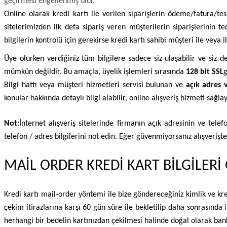
geçirmesi engellenmiş olur.
Online olarak kredi kartı ile verilen siparişlerin ödeme/fatura/tes
sitelerimizden ilk defa sipariş veren müşterilerin siparişlerinin 
bilgilerin kontrolü için gerekirse kredi kartı sahibi müşteri ile veya i
Üye olurken verdiğiniz tüm bilgilere sadece siz ulaşabilir ve siz değ
mümkün değildir. Bu amaçla, üyelik işlemleri sırasında
128 bit SSL
g
Bilgi hattı veya müşteri hizmetleri servisi bulunan ve
açık adres v
konular hakkında detaylı bilgi alabilir, online alışveriş hizmeti sağla
Not:
İnternet alışveriş sitelerinde firmanın açık adresinin ve tel
telefon / adres bilgilerini not edin. Eğer güvenmiyorsanız alışverişte
MAİL ORDER KREDİ KART BİLGİLERİ
Kredi kartı mail-order yöntemi ile bize göndereceğiniz kimlik ve kred
çekim itirazlarına karşı 60 gün süre ile bekletilip daha sonrasında 
herhangi bir bedelin kartınızdan çekilmesi halinde doğal olarak bank