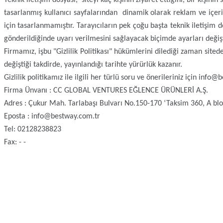
tasarlanmış kullanıcı sayfalarından dinamik olarak reklam ve içerik
için tasarlanmamıştır. Tarayıcıların pek çoğu başta teknik iletişim 
gönderildiğinde uyarı verilmesini sağlayacak biçimde ayarları değişti
Firmamız, işbu "Gizlilik Politikası" hükümlerini dilediği zaman sited
değiştiği takdirde, yayınlandığı tarihte yürürlük kazanır.
Gizlilik politikamız ile ilgili her türlü soru ve önerileriniz için info
Firma Ünvanı : CC GLOBAL VENTURES EĞLENCE ÜRÜNLERİ A.Ş.
Adres : Çukur Mah. Tarlabaşı Bulvarı No.150-170 ‘Taksim 360, A b
Eposta : info@bestway.com.tr
Tel: 02128238823
Fax: - -
BESTWAY DÜN
info@bestway.com.tr
Biz Kimiz
0212 2378929