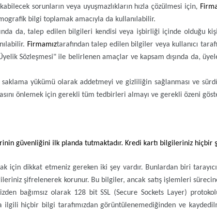
çıkabilecek sorunların veya uyuşmazlıkların hızla çözülmesi için,
Firm
mografik bilgi toplamak amacıyla da kullanılabilir.
nda da, talep edilen bilgileri kendisi veya işbirliği içinde olduğu 
ılabilir.
Firmamız
tarafından talep edilen bilgiler veya kullanıcı tara
 "Üyelik Sözleşmesi" ile belirlenen amaçlar ve kapsam dışında da, üyele
ir sır saklama yükümü olarak addetmeyi ve gizliliğin sağlanması ve sü
fşasını önlemek için gerekli tüm tedbirleri almayı ve gerekli özeni gö
lerinin güvenliğini ilk planda tutmaktadır. Kredi kartı bilgileriniz hiç
k için dikkat etmeniz gereken iki şey vardır. Bunlardan biri tarayıcın
leriniz şifrelenerek korunur. Bu bilgiler, ancak satış işlemleri sürecine
erimizden bağımsız olarak 128 bit SSL (Secure Sockets Layer) protokol
rtla ilgili hiçbir bilgi tarafımızdan görüntülenemediğinden ve kaydedi