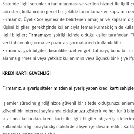
Sistemle ilgili sorunların tanımlanması ve verilen hizmet ile ilgili 
adresleri, kullanıcıları genel bir şekilde tanımlamak ve kapsamlı de
Firmamız
, Üyelik Sözleşmesi ile belirlenen amaçlar ve kapsam dışı
Kişisel bilgiler, gerektiğinde kullanıcıyla temas kurmak için de kullan
ilgili bilgiler;
Firmamız
ve işbirliği içinde olduğu kişiler tarafından,
veri tabanı oluşturma ve pazar araştırmalarında kullanılabilir.
Firmamız
, gizli bilgileri kesinlikle özel ve gizli tutmayı, bunu b
alanına girmesini veya yetkisiz kullanımını veya üçüncü bir kişiye i
KREDİ KARTI GÜVENLİĞİ
Firmamız
, alışveriş sitelerimizden alışveriş yapan kredi kartı sahip
İşlemler sürecine girdiğinizde güvenli bir sitede olduğunuzu anlama
güvenli bir internet sayfasında olduğunuzu gösterir ve her türlü bilgi
sırasında kullanılan kredi kartı ile ilgili bilgiler alışveriş sitel
kullanılabilirliği onaylandığı takdirde alışverişe devam edilir. Ka