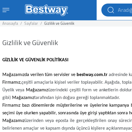
Anasayfa
Sayfalar
Gizlilik ve Güvenlik
Gizlilik ve Güvenlik
GİZLİLİK VE GÜVENLİK POLİTİKASI
Mağazamızda verilen tüm servisler ve
bestway.com.tr
adresinde ka
Firmamız,
çeşitli amaçlarla kişisel veriler toplayabilir. Aşağıda, topl
Üyelik veya
Mağazamız
üzerindeki çeşitli form ve anketlerin dolduru
gibi)
Mağazamız
tarafından işin doğası gereği toplanmaktadır.
Firmamız bazı dönemlerde müşterilerine ve üyelerine kampanya bilg
seçimi üye olurken yapabilir, sonrasında üye girişi yaptıktan sonra he
Mağazamız
üzerinden veya eposta ile gerçekleştirilen onay sürecin
belirlenen amaçlar ve kapsam dışında üçüncü kişilere açıklanmayaca