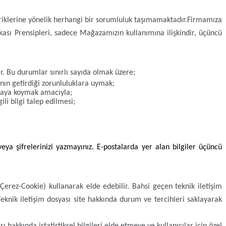
çeriklerine yönelik herhangi bir sorumluluk taşımamaktadır.
Firmamıza
itikası Prensipleri, sadece Mağazamızın kullanımına ilişkindir, üçüncü
lir. Bu durumlar sınırlı sayıda olmak üzere;
nın getirdiği zorunluluklara uymak;
amaya koymak amacıyla;
li bilgi talep edilmesi;
eya şifrelerinizi yazmayınız. E-postalarda yer alan bilgiler üçüncü
(Çerez-Cookie) kullanarak elde edebilir. Bahsi geçen teknik iletişim
Teknik iletişim dosyası site hakkında durum ve tercihleri saklayarak
rı hakkında istatistiksel bilgileri elde etmeye ve kullanıcılar için özel