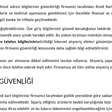
limat adresi bilgilerinin güvenilirliği firmamiz tarafından Kredi Kart
tedarik ve teslimat aşamasına gelebilmesi için öncelikle finansal ve
lgili banka ile irtibata geçilmektedir.
iştirebilirsiniz. Üye giriş bilgilerinizi güvenli koruduğunuz takdirde 
üvenlik alanı içinde hareket edilir. Bu sistem kırılması mümkün olmaya
e telefon bilgilerinin
belirtildiği İnternet alışveriş siteleri günümü
yan firmanın güvenirliği konusunda daha sağlıklı bilgi edinebilirsiniz.
efonun yer almasına dikkat edilmesini tavsiye ediyoruz. Alışveriş y
n önce telefon ederek teyit edin. Firmamıza ait tüm online alışveriş si
 GÜVENLİĞİ
i kart bilgileriniz firmamız tarafından gizlilik prensibine göre saklan
imha edilmektedir. Sipariş ettiğiniz ürünlerin bedeli karşılığında bi
aya itiraz edebilir ve bu tutarın ödenmesini engelleyebileceğiniz için