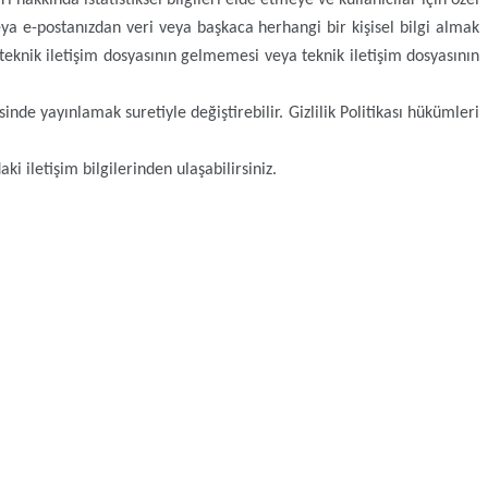
eya e-postanızdan veri veya başkaca herhangi bir kişisel bilgi almak
 teknik iletişim dosyasının gelmemesi veya teknik iletişim dosyasının
nde yayınlamak suretiyle değiştirebilir. Gizlilik Politikası hükümleri
i iletişim bilgilerinden ulaşabilirsiniz.
SAL SATIŞ
E-Bülten Aboneliği
E-Bültene kaydolun, yeniliklerden ve
şi
kampanyalardan ilk sizin haberiniz olsun.