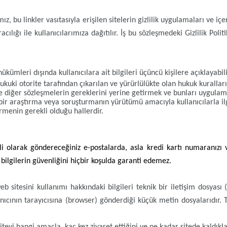
ız, bu linkler vasıtasıyla erişilen sitelerin gizlilik uygulamaları ve i
cılığı ile kullanıcılarımıza dağıtılır. İş bu sözleşmedeki Gizlilik Pol
" hükümleri dışında kullanıcılara ait bilgileri üçüncü kişilere açıklayabi
ki otorite tarafından çıkarılan ve yürürlülükte olan hukuk kuralları
ve diğer sözleşmelerin gereklerini yerine getirmek ve bunları uygul
 bir araştırma veya soruşturmanın yürütümü amacıyla kullanıcılarla ilgi
ermenin gerekli olduğu hallerdir.
li olarak göndereceğiniz e-postalarda, asla kredi kartı numaranızı v
 bilgilerin güvenliğini hiçbir koşulda garanti edemez.
b sitesini kullanımı hakkındaki bilgileri teknik bir iletişim dosyası 
anıcının tarayıcısına (browser) gönderdiği küçük metin dosyalarıdır. 
n siteyi hangi amaçla, kaç kez ziyaret ettiğini ve ne kadar sitede kaldıkla