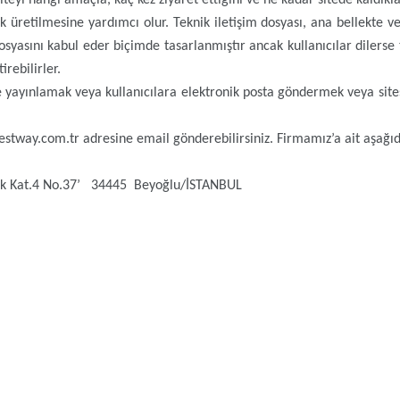
 üretilmesine yardımcı olur. Teknik iletişim dosyası, ana bellekte v
dosyasını kabul eder biçimde tasarlanmıştır ancak kullanıcılar dilerse
rebilirler.
e yayınlamak veya kullanıcılara elektronik posta göndermek veya sitesi
@bestway.com.tr a
dresine email gönderebilirsiniz. Firmamız’a ait aşağıdak
lok Kat.4 No.37’ ‬ 34445 Beyoğlu/İSTANBUL
YASI
MÜŞTERİ
ÖNEMLİ BİLGİLER
KURUM
HİZMETLERİ
Ön Bilgilendirme
Bayi Giri