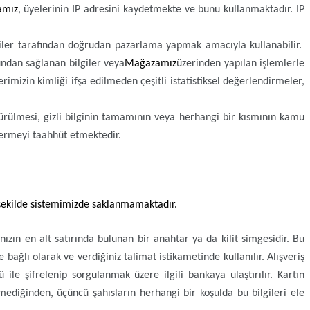
amız
, üyelerinin IP adresini kaydetmekte ve bunu kullanmaktadır. IP
kişiler tarafından doğrudan pazarlama yapmak amacıyla kullanabilir.
fından sağlanan bilgiler veya
Mağazamız
üzerinden yapılan işlemlerle
rimizin kimliği ifşa edilmeden çeşitli istatistiksel değerlendirmeler,
rdürülmesi, gizli bilginin tamamının veya herhangi bir kısmının kamu
stermeyi taahhüt etmektedir.
bir şekilde sistemimizde saklanmamaktadır.
ızın en alt satırında bulunan bir anahtar ya da kilit simgesidir. Bu
 bağlı olarak ve verdiğiniz talimat istikametinde kullanılır. Alışveriş
ü ile şifrelenip sorgulanmak üzere ilgili bankaya ulaştırılır. Kartın
lmediğinden, üçüncü şahısların herhangi bir koşulda bu bilgileri ele