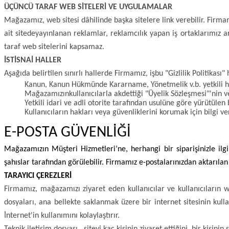
ÜÇÜNCÜ TARAF WEB SİTELERİ VE UYGULAMALAR
Mağazamız, web sitesi dâhilinde başka sitelere link verebilir. Firmam
ait sitede
yayınlanan reklamlar, reklamcılık yapan iş ortaklarımız ara
taraf web sitelerini kapsamaz.
İSTİSNAİ HALLER
Aşağıda belirtilen sınırlı hallerde Firmamız, işbu "Gizlilik Politikası
Kanun, Kanun Hükmünde Kararname, Yönetmelik v.b. yetkili huku
Mağazamızınkullanıcılarla akdettiği "Üyelik Sözleşmesi"'nin 
Yetkili idari ve adli otorite tarafından usulüne göre yürütülen
Kullanıcıların hakları veya güvenliklerini korumak için bilgi v
E-POSTA GÜVENLİĞİ
Mağazamızın Müşteri Hizmetleri’ne, herhangi bir siparişinizle ilgi
şahıslar tarafından görülebilir. Firmamız e-postalarınızdan aktarılan
TARAYICI ÇEREZLERİ
Firmamız, mağazamızı ziyaret eden kullanıcılar ve kullanıcıların we
dosyaları, ana bellekte saklanmak üzere bir internet sitesinin kull
İnternet'in kullanımını kolaylaştırır.
Teknik iletişim dosyası, siteyi kaç kişinin ziyaret ettiğini, bir kişini