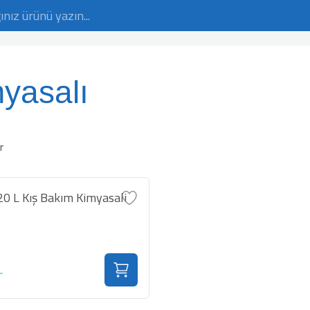
yasalı
r
 L Kış Bakım Kimyasali
L