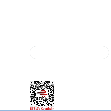
SAL SATIŞ
E-Bülten Aboneliği
E-Bültene kaydolun, yeniliklerden ve
şi
kampanyalardan ilk sizin haberiniz olsun.
Başvurusu
KAYIT OL
*Mail adresiniz kampanya ve indirim bildirimi için
kullanılacaktır. 3. şahıs ve kurumlarla paylaşılmayacaktır.