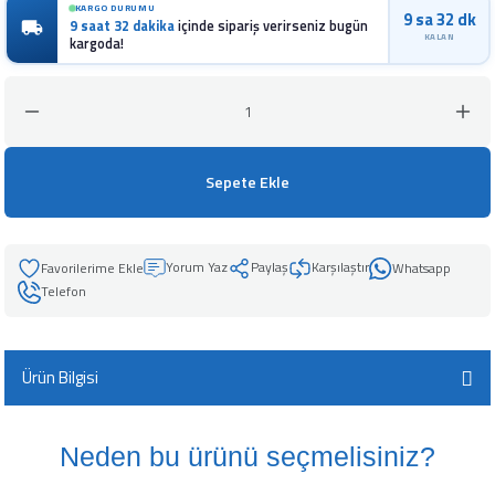
KARGO DURUMU
9 sa 32 dk
leyici
9 saat 32 dakika
içinde sipariş verirseniz bugün
KALAN
kargoda!
üşürücü
Sepete Ekle
seltici
Yorum Yaz
Paylaş
Karşılaştır
Whatsapp
Telefon
Ürün Bilgisi
Neden bu ürünü seçmelisiniz?