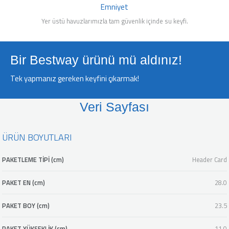
Emniyet
Yer üstü havuzlarımızla tam güvenlik içinde su keyfi.
Bir Bestway ürünü mü aldınız!
Tek yapmanız gereken keyfini çıkarmak!
Veri Sayfası
ÜRÜN BOYUTLARI
PAKETLEME TİPİ (cm)
Header Card
PAKET EN (cm)
28.0
PAKET BOY (cm)
23.5
PAKET YÜKSEKLİK (cm)
11.0