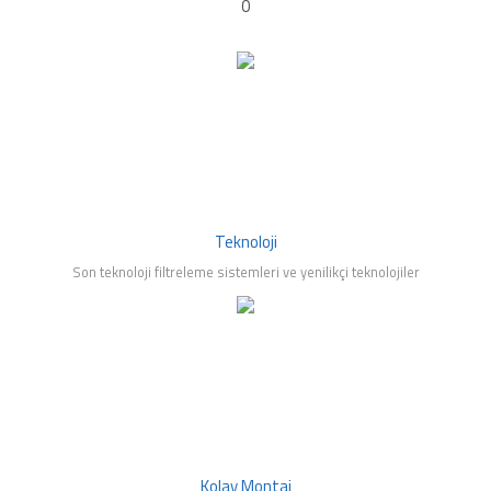
0
mleri
Teknoloji
Son teknoloji filtreleme sistemleri ve yenilikçi teknolojiler
Kolay Montaj