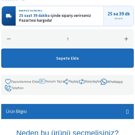
leyici
KARGO DURUMU
25 sa 39 dk
25 saat 39 dakika
içinde sipariş verirseniz
KALAN
Pazartesi kargoda!
üşürücü
seltici
Sepete Ekle
Yorum Yaz
Paylaş
Karşılaştır
Whatsapp
Telefon
Ürün Bilgisi
Neden bu ürünü seçmelisiniz?