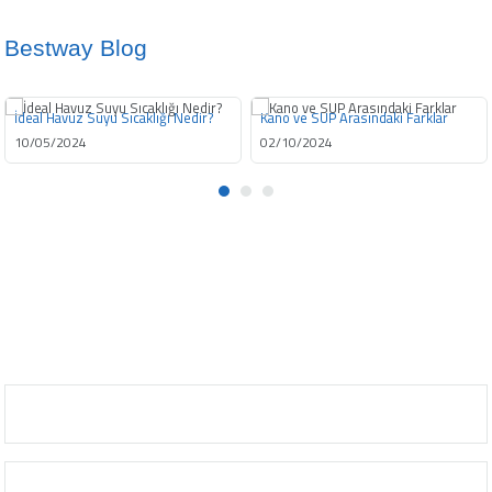
Klavuzu İndir
Bestway Blog
İdeal Havuz Suyu Sıcaklığı Nedir?
Kano ve SUP Arasındaki Farklar
10/05/2024
02/10/2024
info@bestway.com.tr
0212 2378929
BESTWAY DÜNYASI
MÜŞTERİ HİZMETLERİ