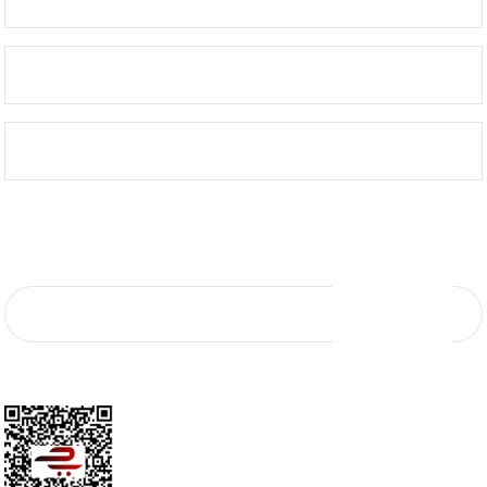
ÖNEMLİ BİLGİLER
KURUMSAL SATIŞ
E-Bülten Aboneliği
E-Bültene kaydolun, yeniliklerden ve kampanyalardan ilk sizin haberiniz olsun.
KAYIT OL
*Mail adresiniz kampanya ve indirim bildirimi için kullanılacaktır. 3. şahıs ve
kurumlarla paylaşılmayacaktır.