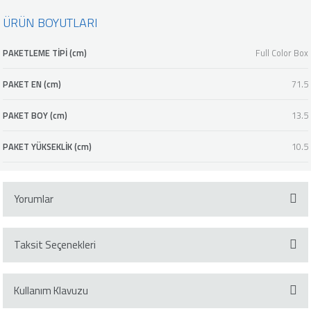
ÜRÜN BOYUTLARI
PAKETLEME TİPİ (cm)
Full Color Box
PAKET EN (cm)
71.5
PAKET BOY (cm)
13.5
PAKET YÜKSEKLİK (cm)
10.5
Yorumlar
Taksit Seçenekleri
Bu ürüne ilk yorumu siz yapın!
Kullanım Klavuzu
Yorum Yaz