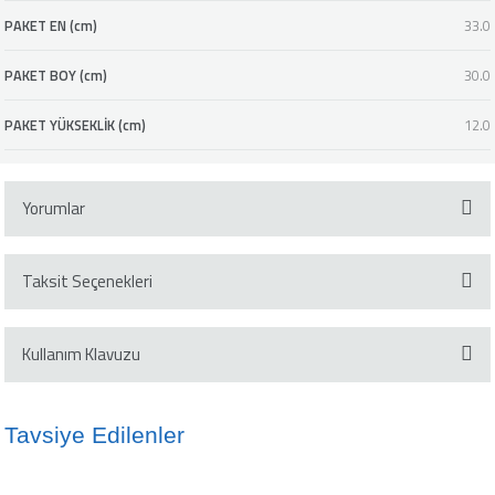
PAKET EN (cm)
33.0
PAKET BOY (cm)
30.0
PAKET YÜKSEKLİK (cm)
12.0
Yorumlar
Taksit Seçenekleri
Bu ürüne ilk yorumu siz yapın!
Kullanım Klavuzu
Yorum Yaz
Klavuzu İndir
Tavsiye Edilenler
%20
Bestway 58013 AquaClear™ Havuz Bakım Seti