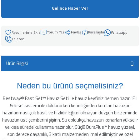
leyici
Gelince Haber Ver
Yorum Yaz
Paylaş
Karşılaştır
Whatsapp
üşürücü
Telefon
seltici
Ürün Bilgisi
Neden bu ürünü seçmelisiniz?
Bestway® Fast Set™ Havuz Seti ile havuz keyfiniz hemen hazır! 'Fill
& Rise' sistemi ile doldururken kendiliğinden kurulan havuzun
hazırlanması çok basit ve hızlıdır. Eğimi olmayan düzgün bir zeminde
havuzun üst çemberini şişirin. Su doldukça havuzun kenarları yükselir
ve kısa sürede kullanıma hazır olur. Güçlü DuraPlus™ havuz yüzeyi,
son derece dayanıklı, 3 katlı malzemeden imal edilmiştir ve özel