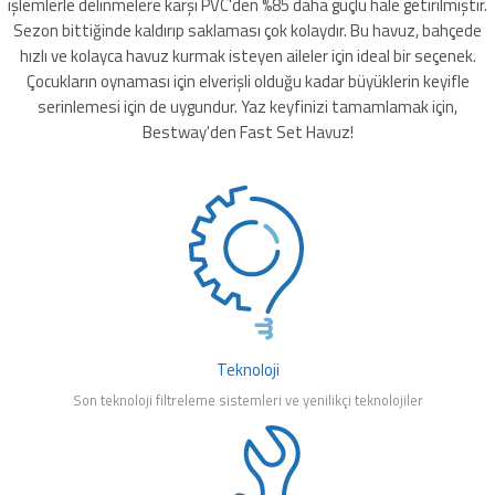
işlemlerle delinmelere karşı PVC'den %85 daha güçlü hale getirilmiştir.
mleri
Sezon bittiğinde kaldırıp saklaması çok kolaydır. Bu havuz, bahçede
hızlı ve kolayca havuz kurmak isteyen aileler için ideal bir seçenek.
Çocukların oynaması için elverişli olduğu kadar büyüklerin keyifle
serinlemesi için de uygundur. Yaz keyfinizi tamamlamak için,
Bestway'den Fast Set Havuz!
Teknoloji
Son teknoloji filtreleme sistemleri ve yenilikçi teknolojiler