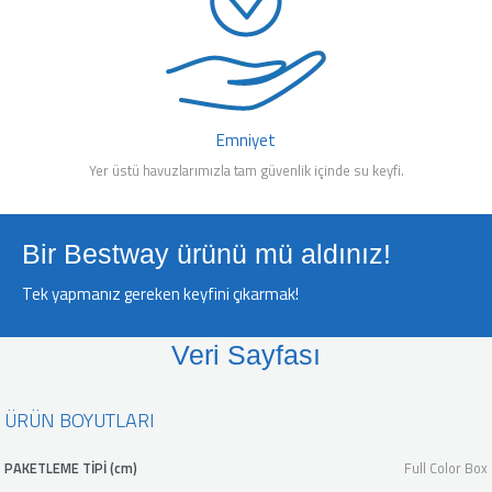
Emniyet
Yer üstü havuzlarımızla tam güvenlik içinde su keyfi.
Bir Bestway ürünü mü aldınız!
Tek yapmanız gereken keyfini çıkarmak!
Veri Sayfası
ÜRÜN BOYUTLARI
PAKETLEME TİPİ (cm)
Full Color Box