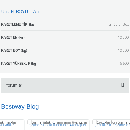
ÜRÜN BOYUTLARI
PAKETLEME TİPİ (kg)
Full Color Box
PAKET EN (kg)
19.800
PAKET BOY (kg)
19.800
PAKET YÜKSEKLİK (kg)
6.500
Yorumlar
Bestway Blog
Bu ürüne ilk yorumu siz yapın!
Şişme Yatak Kullanmanın Avantajları
Çocuklar İçin Şişme Botların Önemi