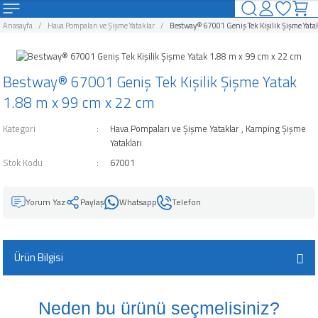
Geri Dön
Geri Dön
Geri Dön
Geri Dön
Geri Dön
Geri Dön
Geri Dön
Geri Dön
Anasayfa
Hava Pompaları ve Şişme Yataklar
Bestway® 67001 Geniş Tek Kişilik Şişme Yatak
uzlar
Havuzları Ve Aksesuarları
rı ve Şişme Yataklar
arları
ahçe Eğlence Ürünleri
alları
Kamp Ürünleri
Bestway® 67001 Geniş Tek Kişilik Şişme Yatak
uzlar
Havuzları
suarları
nı
Kamp Malzemeleri
1.88 m x 99 cm x 22 cm
vuzlar
avuzları
ar
leyici
Kategori
Hava Pompaları ve Şişme Yataklar
,
Kamping Şişme
Yatakları
zlar
zları
akları
Ürünleri
uyucu
Stok Kodu
67001
o Spa Havuzları
 Ve Aksesuarları
 Aksesuarları
ğı
u
Yorum Yaz
Paylaş
Whatsapp
Telefon
avuzları
arı
Kimyasalı
Ürün Bilgisi
zları
rücü
an ve Aksesuarları
ici
Neden bu ürünü seçmelisiniz?