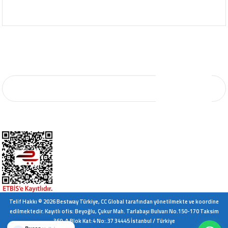
KURUMSAL SATIŞ
E-Bülten Aboneliği
E-Bültene kaydolun, yeniliklerden ve kampanyalardan ilk sizin haberiniz olsun.
KAYIT OL
*Mail adresiniz kampanya ve indirim bildirimi için kullanılacaktır. 3. şahıs ve
kurumlarla paylaşılmayacaktır.
Telif Hakkı © 2026 Bestway Türkiye, CC Global tarafından yönetilmekte ve koordine
edilmektedir. Kayıtlı ofis: Beyoğlu, Çukur Mah. Tarlabaşı Bulvarı No.150-170 Taksim
360, A Blok Kat:4 No:.37 34445 İstanbul / Türkiye