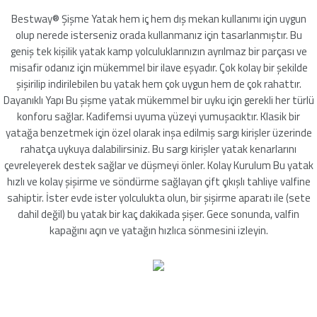
leyici
Bestway® Şişme Yatak hem iç hem dış mekan kullanımı için uygun
olup nerede isterseniz orada kullanmanız için tasarlanmıştır. Bu
geniş tek kişilik yatak kamp yolculuklarınızın ayrılmaz bir parçası ve
misafir odanız için mükemmel bir ilave eşyadır. Çok kolay bir şekilde
şişirilip indirilebilen bu yatak hem çok uygun hem de çok rahattır.
üşürücü
Dayanıklı Yapı Bu şişme yatak mükemmel bir uyku için gerekli her türlü
konforu sağlar. Kadifemsi uyuma yüzeyi yumuşacıktır. Klasik bir
seltici
yatağa benzetmek için özel olarak inşa edilmiş sargı kirişler üzerinde
rahatça uykuya dalabilirsiniz. Bu sargı kirişler yatak kenarlarını
çevreleyerek destek sağlar ve düşmeyi önler. Kolay Kurulum Bu yatak
hızlı ve kolay şişirme ve söndürme sağlayan çift çıkışlı tahliye valfine
sahiptir. İster evde ister yolculukta olun, bir şişirme aparatı ile (sete
dahil değil) bu yatak bir kaç dakikada şişer. Gece sonunda, valfin
kapağını açın ve yatağın hızlıca sönmesini izleyin.