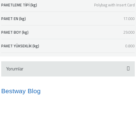
PAKETLEME TİPİ (kg)
Polybag with Insert Card
PAKET EN (kg)
17.000
PAKET BOY (kg)
29.000
PAKET YÜKSEKLİK (kg)
0.800
Yorumlar
Bestway Blog
Bu ürüne ilk yorumu siz yapın!
İdeal Havuz Suyu Sıcaklığı Nedir?
Kano ve SUP Arasındaki Farklar
Yorum Yaz
10/05/2024
02/10/2024
info@bestway.com.tr
Şişme Yatak Kullanmanın Avantajları
Çocuklar İçin Şişme Botların Önemi
0212 2378929
17/10/2024
02/10/2024