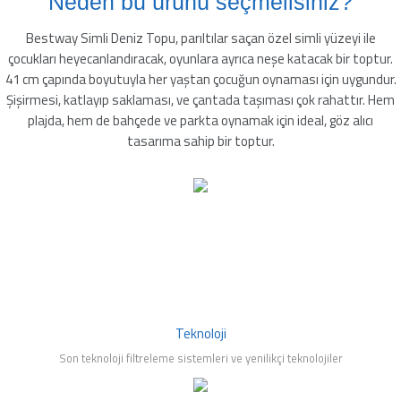
Neden bu ürünü seçmelisiniz?
leyici
Bestway Simli Deniz Topu, parıltılar saçan özel simli yüzeyi ile
çocukları heyecanlandıracak, oyunlara ayrıca neşe katacak bir toptur.
41 cm çapında boyutuyla her yaştan çocuğun oynaması için uygundur.
Şişirmesi, katlayıp saklaması, ve çantada taşıması çok rahattır. Hem
üşürücü
plajda, hem de bahçede ve parkta oynamak için ideal, göz alıcı
tasarıma sahip bir toptur.
seltici
Teknoloji
Son teknoloji filtreleme sistemleri ve yenilikçi teknolojiler