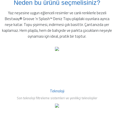
Neden bu ürünü seçmelisiniz?
leyici
Yaz neşesine uygun eğlenceli resimler ve canlı renklerle bezeli
Bestway® Groove 'n Splash™ Deniz Topu plajdaki oyunlara ayrıca
neşe katar. Topu şişirmesi, indirmesi çok basittir. Çantanızda yer
kaplamaz. Hem plajda, hem de bahçede ve parkta çocukların neşeyle
üşürücü
oynaması için ideal, pratik bir toptur.
seltici
Teknoloji
Son teknoloji filtreleme sistemleri ve yenilikçi teknolojiler