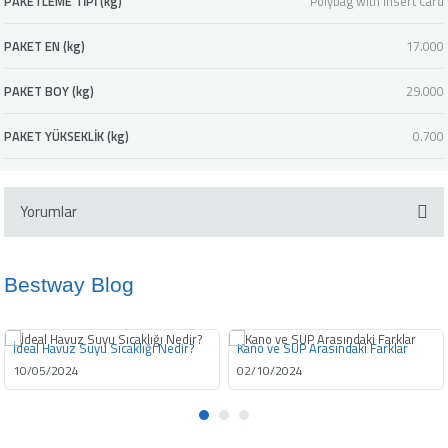
PAKETLEME TİPİ (kg)
Polybag with Insert Card
PAKET EN (kg)
17.000
PAKET BOY (kg)
29.000
PAKET YÜKSEKLİK (kg)
0.700
Yorumlar
Bestway Blog
Bu ürüne ilk yorumu siz yapın!
İdeal Havuz Suyu Sıcaklığı Nedir?
Kano ve SUP Arasındaki Farklar
Yorum Yaz
10/05/2024
02/10/2024