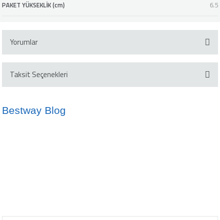
PAKET YÜKSEKLİK (cm)
6.5
Yorumlar
Taksit Seçenekleri
Bu ürüne ilk yorumu siz yapın!
Bestway Blog
Yorum Yaz
İdeal Havuz Suyu Sıcaklığı Nedir?
Kano ve SUP Arasındaki Farklar
10/05/2024
02/10/2024
info@bestway.com.tr
Şişme Yatak Kullanmanın Avantajları
Çocuklar İçin Şişme Botların Önemi
0212 2378929
17/10/2024
02/10/2024
Bestway'in Eğlence Dünyası
02/05/2024