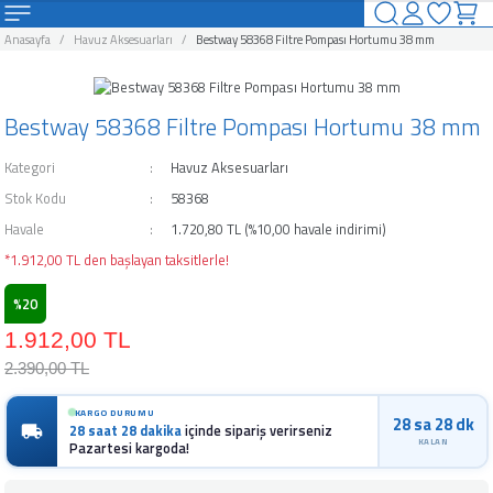
Geri Dön
Geri Dön
Geri Dön
Geri Dön
Geri Dön
Geri Dön
Geri Dön
Geri Dön
Anasayfa
Havuz Aksesuarları
Bestway 58368 Filtre Pompası Hortumu 38 mm
uzlar
Havuzları Ve Aksesuarları
rı ve Şişme Yataklar
arları
ahçe Eğlence Ürünleri
alları
Kamp Ürünleri
Bestway 58368 Filtre Pompası Hortumu 38 mm
uzlar
Havuzları
suarları
nı
Kamp Malzemeleri
Kategori
Havuz Aksesuarları
vuzlar
avuzları
ar
leyici
Stok Kodu
58368
Havale
1.720,80 TL (%10,00 havale indirimi)
zlar
zları
akları
Ürünleri
uyucu
*1.912,00 TL den başlayan taksitlerle!
%20
o Spa Havuzları
 Ve Aksesuarları
 Aksesuarları
ğı
u
1.912,00 TL
avuzları
arı
Kimyasalı
2.390,00 TL
zları
rücü
KARGO DURUMU
28 sa 28 dk
28 saat 28 dakika
içinde sipariş verirseniz
KALAN
Pazartesi kargoda!
an ve Aksesuarları
ici