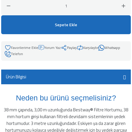
leyici
Sepete Ekle
üşürücü
Yorum Yaz
Paylaş
Karşılaştır
Whatsapp
seltici
Telefon
Ürün Bilgisi
Neden bu ürünü seçmelisiniz?
38 mm çapında, 3,00 m uzunluğunda Bestway® Filtre Hortumu, 38
mm hortum girişi kullanan filtreli devridaim sistemlerinin yedek
hortumudur. 3 metre uzunluğundadır. Eskiyen ya da zarar gören
hortumunuzu kolayca yedeğiyle değiştirmek için bu yedek parçayı