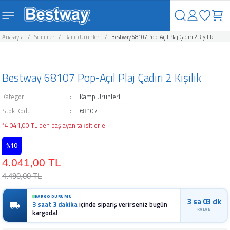
Geri Dön
Geri Dön
Geri Dön
Geri Dön
Geri Dön
Geri Dön
Geri Dön
Geri Dön
Anasayfa
Summer
Kamp Ürünleri
Bestway 68107 Pop-Açıl Plaj Çadırı 2 Kişilik
uzlar
Havuzları Ve Aksesuarları
rı ve Şişme Yataklar
arları
ahçe Eğlence Ürünleri
alları
Kamp Ürünleri
uzlar
Havuzları
suarları
nı
Kamp Malzemeleri
Bestway 68107 Pop-Açıl Plaj Çadırı 2 Kişilik
vuzlar
avuzları
ar
leyici
Kategori
Kamp Ürünleri
Stok Kodu
68107
zlar
zları
akları
Ürünleri
uyucu
*4.041,00 TL den başlayan taksitlerle!
o Spa Havuzları
 Ve Aksesuarları
 Aksesuarları
ğı
u
%10
4.041,00 TL
avuzları
arı
Kimyasalı
4.490,00 TL
zları
rücü
KARGO DURUMU
3 sa 03 dk
3 saat 3 dakika
içinde sipariş verirseniz bugün
KALAN
kargoda!
an ve Aksesuarları
ici