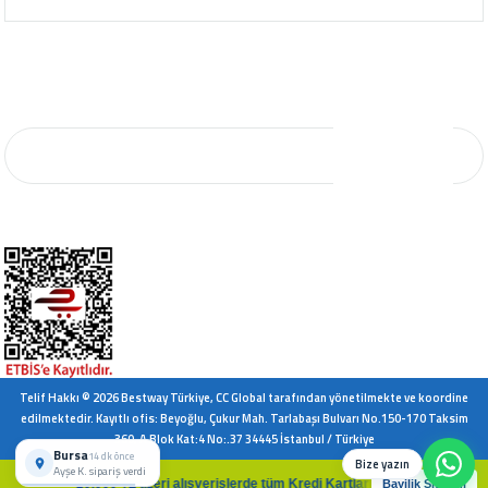
E-Bülten Aboneliği
E-Bültene kaydolun, yeniliklerden ve kampanyalardan ilk sizin haberiniz olsun.
KAYIT OL
*Mail adresiniz kampanya ve indirim bildirimi için kullanılacaktır. 3. şahıs ve
kurumlarla paylaşılmayacaktır.
Telif Hakkı © 2026 Bestway Türkiye, CC Global tarafından yönetilmekte ve koordine
edilmektedir. Kayıtlı ofis: Beyoğlu, Çukur Mah. Tarlabaşı Bulvarı No.150-170 Taksim
360, A Blok Kat:4 No:.37 34445 İstanbul / Türkiye
Bursa
14 dk önce
Bize yazın
Ayşe K. sipariş verdi
10.000 TL üzeri alışverişlerde tüm Kredi Kartlarına vade farksız 6 
Bayilik Sistemi