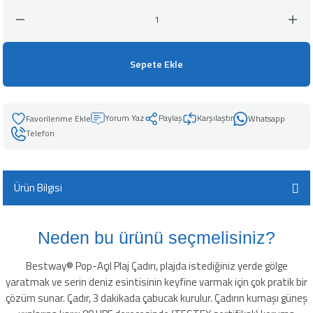
leyici
Sepete Ekle
üşürücü
Yorum Yaz
Paylaş
Karşılaştır
Whatsapp
seltici
Telefon
Ürün Bilgisi
Neden bu ürünü seçmelisiniz?
Bestway® Pop-Açıl Plaj Çadırı, plajda istediğiniz yerde gölge
yaratmak ve serin deniz esintisinin keyfine varmak için çok pratik bir
çözüm sunar. Çadır, 3 dakikada çabucak kurulur. Çadırın kumaşı güneş