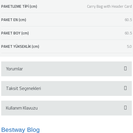
PAKETLEME TİPİ (cm)
Carry Bag with Header Card
PAKET EN (cm)
60.5
PAKET BOY (cm)
60.5
PAKET YÜKSEKLİK (cm)
5.0
Yorumlar
Taksit Seçenekleri
Bu ürüne ilk yorumu siz yapın!
Kullanım Klavuzu
Yorum Yaz
Klavuzu İndir
Bestway Blog