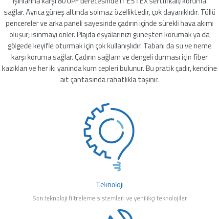
ışınlarına karşı 80 UPF derecesinde (TESTEX sertifikalı) koruma
mleri
sağlar. Ayrıca güneş altında solmaz özelliktedir, çok dayanıklıdır. Tüllü
pencereler ve arka paneli sayesinde çadırın içinde sürekli hava akımı
oluşur; ısınmayı önler. Plajda eşyalarınızı güneşten korumak ya da
gölgede keyifle oturmak için çok kullanışlıdır. Tabanı da su ve neme
karşı koruma sağlar. Çadırın sağlam ve dengeli durması için fiber
kazıkları ve her iki yanında kum cepleri bulunur. Bu pratik çadır, kendine
ait çantasında rahatlıkla taşınır.
Teknoloji
Son teknoloji filtreleme sistemleri ve yenilikçi teknolojiler