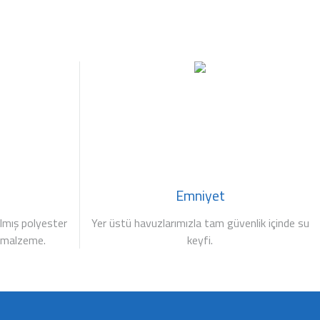
Emniyet
ılmış polyester
Yer üstü havuzlarımızla tam güvenlik içinde su
ir malzeme.
keyfi.