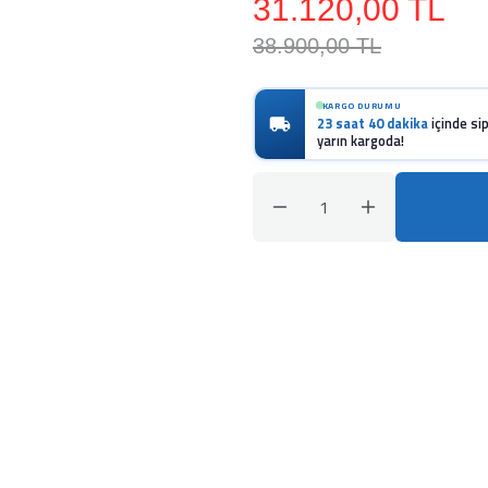
31.120,00 TL
38.900,00 TL
KARGO DURUMU
23 saat 40 dakika
içinde sip
yarın kargoda!