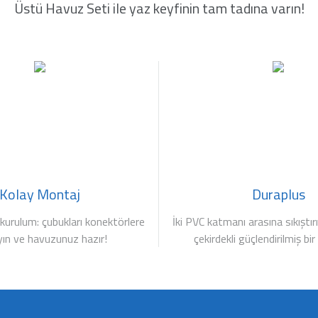
Üstü Havuz Seti ile yaz keyfinin tam tadına varın!
Kolay Montaj
Duraplus
 kurulum: çubukları konektörlere
İki PVC katmanı arasına sıkıştır
yın ve havuzunuz hazır!
çekirdekli güçlendirilmiş b