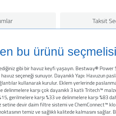
umlar
Taksit Se
en bu ürünü seçmelisi
ediğiniz gibi bir havuz keyfi yaşayın. Bestway® Power
ir havuz seçeneği sunuyor. Dayanıklı Yapı: Havuzun pasl
bağlantılar kullanarak kurulur. Eklem yerlerinde paslan
 delinmelere karşı çok dayanıklı 3 katlı Tritech™ malze
ı %15, gerilmelere karşı %33 ve delinmelere karşı %83 
vuz setine devir daim filtre sistemi ve ChemConnect™ k
noktasının temiz ve sağlıklı kalitede kalmasını sağlar