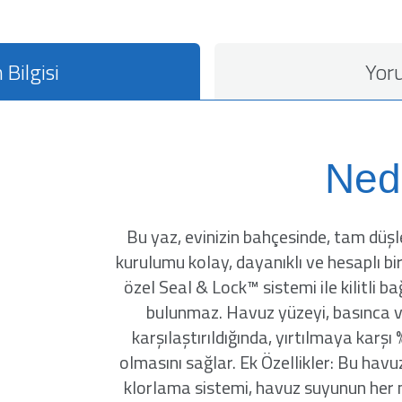
 Bilgisi
Yor
Ned
Bu yaz, evinizin bahçesinde, tam düşl
kurulumu kolay, dayanıklı ve hesaplı b
özel Seal & Lock™ sistemi ile kilitli 
bulunmaz. Havuz yüzeyi, basınca ve
karşılaştırıldığında, yırtılmaya karş
olmasını sağlar. Ek Özellikler: Bu ha
klorlama sistemi, havuz suyunun her 