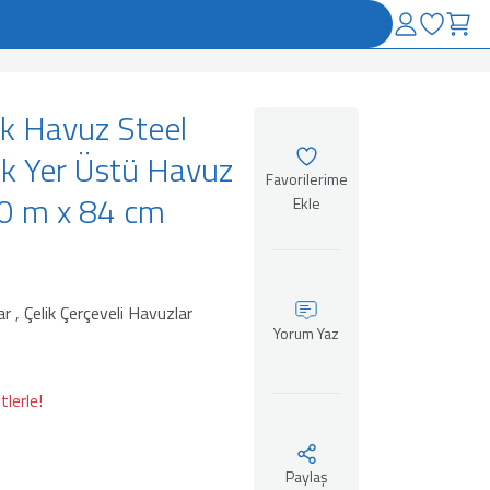
k Havuz Steel
k Yer Üstü Havuz
00 m x 84 cm
ar
,
Çelik Çerçeveli Havuzlar
Yorum Yaz
lerle!
Paylaş