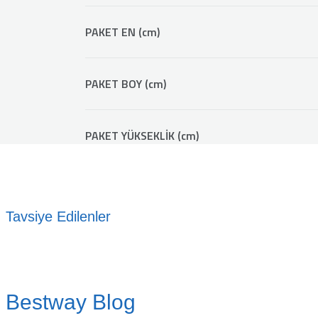
PAKET EN (cm)
PAKET BOY (cm)
PAKET YÜKSEKLİK (cm)
Tavsiye Edilenler
%20
Bestway 58013 AquaClear
Bestway Blog
2.072,00 TL