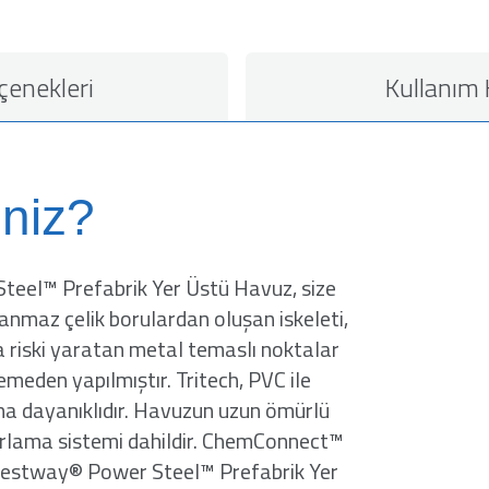
çenekleri
Kullanım
niz?
 Steel™ Prefabrik Yer Üstü Havuz, size
anmaz çelik borulardan oluşan iskeleti,
ma riski yaratan metal temaslı noktalar
meden yapılmıştır. Tritech, PVC ile
daha dayanıklıdır. Havuzun uzun ömürlü
lorlama sistemi dahildir. ChemConnect™
. Bestway® Power Steel™ Prefabrik Yer