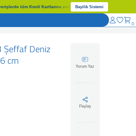
lerde tüm Kredi Kartlarına vade farksız 6 taksit / Nakit Ödemeler
Bayilik Sistemi
0
Şeffaf Deniz
76 cm
Yorum Yaz
Paylaş