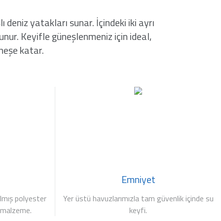
deniz yatakları sunar. İçindeki iki ayrı
nur. Keyifle güneşlenmeniz için ideal,
 neşe katar.
Emniyet
ılmış polyester
Yer üstü havuzlarımızla tam güvenlik içinde su
ir malzeme.
keyfi.