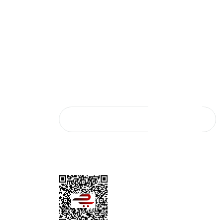
 İçin Şişme Botların Önemi
Bestway'in Eğlence Dünyası
024
02/05/2024
SAL SATIŞ
E-Bülten Aboneliği
E-Bültene kaydolun, yeniliklerden ve
şi
kampanyalardan ilk sizin haberiniz olsun.
Başvurusu
KAYIT OL
*Mail adresiniz kampanya ve indirim bildirimi için
kullanılacaktır. 3. şahıs ve kurumlarla paylaşılmayacaktır.