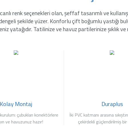
nlı renk seçenekleri olan, şeffaf tasarımlı ve kullanışlı 
engeli şekilde yüzer. Konforlu çift boğumlu yastığı bulu
eniz yatağıdır. Tatilinize ve havuz partilerinize şıklık ve
Kolay Montaj
Duraplus
 kurulum: çubukları konektörlere
İki PVC katmanı arasına sıkıştır
yın ve havuzunuz hazır!
çekirdekli güçlendirilmiş b