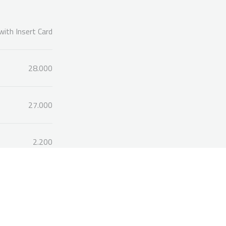
with Insert Card
28.000
27.000
2.200
Klavuzu İndir
Bu ürüne ilk yorumu siz yapın!