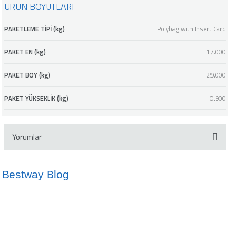
ÜRÜN BOYUTLARI
mleri
PAKETLEME TİPİ (kg)
Polybag with Insert Card
PAKET EN (kg)
17.000
PAKET BOY (kg)
29.000
PAKET YÜKSEKLİK (kg)
0.900
Yorumlar
Bestway Blog
Bu ürüne ilk yorumu siz yapın!
İdeal Havuz Suyu Sıcaklığı Nedir?
Kano ve SUP Arasındaki Farklar
Yorum Yaz
10/05/2024
02/10/2024