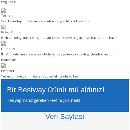
uygundur.
leyici
Teknoloji
Son teknoloji filtreleme sistemleri ve yenilikçi teknolojiler
Kolay Montaj
üşürücü
Hızlı ve kolay kurulum: çubukları konektörlere bağlayın ve havuzunuz hazır!
Duraplus
seltici
İki PVC katmanı arasına sıkıştırılmış polyester çekirdekli güçlendirilmiş bir
malzeme.
Emniyet
Yer üstü havuzlarımızla tam güvenlik içinde su keyfi.
Bir Bestway ürünü mü aldınız!
Tek yapmanız gereken keyfini çıkarmak!
Veri Sayfası