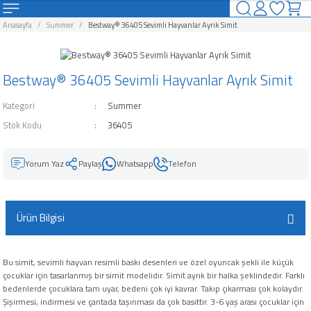
Geri Dön
Geri Dön
Geri Dön
Geri Dön
Geri Dön
Geri Dön
Geri Dön
Geri Dön
Anasayfa
Summer
Bestway® 36405 Sevimli Hayvanlar Ayrık Simit
uzlar
Havuzları Ve Aksesuarları
rı ve Şişme Yataklar
arları
ahçe Eğlence Ürünleri
alları
Kamp Ürünleri
Bestway® 36405 Sevimli Hayvanlar Ayrık Simit
uzlar
Havuzları
suarları
nı
Kamp Malzemeleri
Kategori
Summer
vuzlar
avuzları
ar
leyici
Stok Kodu
36405
zlar
zları
akları
Ürünleri
uyucu
Yorum Yaz
Paylaş
Whatsapp
Telefon
o Spa Havuzları
 Ve Aksesuarları
 Aksesuarları
ğı
u
Ürün Bilgisi
avuzları
arı
Kimyasalı
zları
rücü
Bu simit, sevimli hayvan resimli baskı desenleri ve özel oyuncak şekli ile küçük
çocuklar için tasarlanmış bir simit modelidir. Simit ayrık bir halka şeklindedir. Farklı
bedenlerde çocuklara tam uyar, bedeni çok iyi kavrar. Takıp çıkarması çok kolaydır.
an ve Aksesuarları
ici
Şişirmesi, indirmesi ve çantada taşınması da çok basittir. 3-6 yaş arası çocuklar için