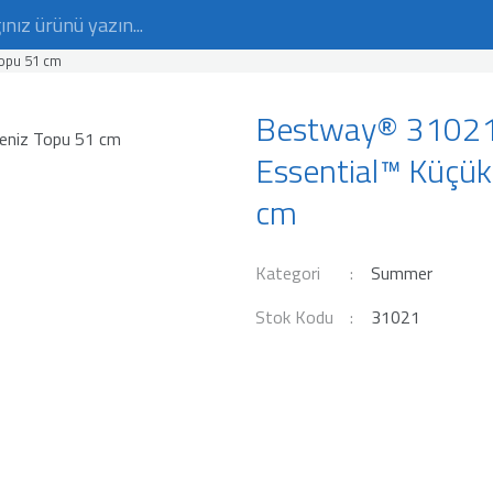
opu 51 cm
Bestway® 3102
Essential™ Küçük
cm
Kategori
Summer
Stok Kodu
31021