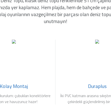
z Topu, klasik deniz topu renklerinde 51 cm çapında k
ntanızda yer kaplamaz. Hem plajda, hem de bahçede ve p
 plaj oyunlarının vazgeçilmez bir parçası olan deniz to
unutmayın!
Kolay Montaj
Duraplus
 kurulum: çubukları konektörlere
İki PVC katmanı arasına sıkıştır
yın ve havuzunuz hazır!
çekirdekli güçlendirilmiş b