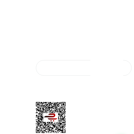
 İçin Şişme Botların Önemi
Bestway'in Eğlence Dünyası
024
02/05/2024
SAL SATIŞ
E-Bülten Aboneliği
E-Bültene kaydolun, yeniliklerden ve
şi
kampanyalardan ilk sizin haberiniz olsun.
Başvurusu
KAYIT OL
*Mail adresiniz kampanya ve indirim bildirimi için
kullanılacaktır. 3. şahıs ve kurumlarla paylaşılmayacaktır.