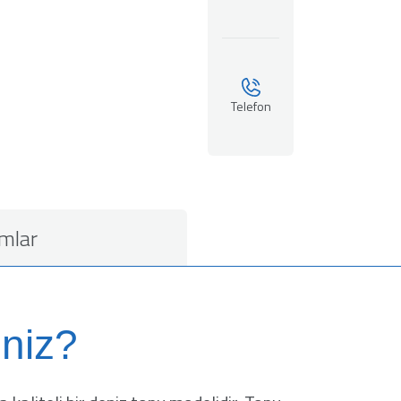
Telefon
mlar
niz?