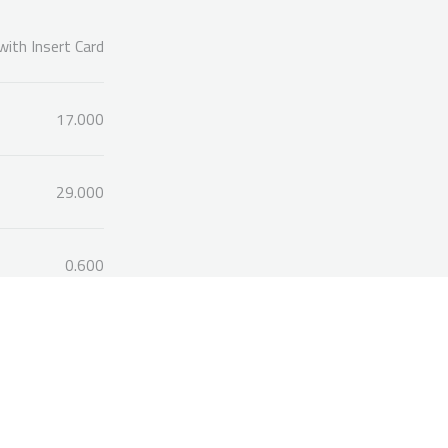
with Insert Card
17.000
29.000
0.600
Bu ürüne ilk yorumu siz yapın!
Yorum Yaz