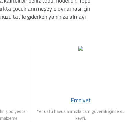
aliteli bir deniz topu modelidir. Topu
arkta çocukların neşeyle oynaması için
punuzu tatile giderken yanınıza almayı
Emniyet
ılmış polyester
Yer üstü havuzlarımızla tam güvenlik içinde su
ir malzeme.
keyfi.