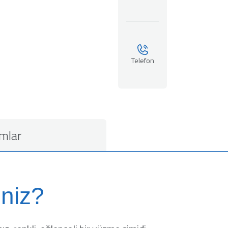
Telefon
mlar
niz?