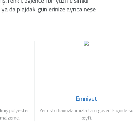
, renkli, eğlenceli bir yüzme simidi
a ya da plajdaki günlerinize ayrıca neşe
Emniyet
ılmış polyester
Yer üstü havuzlarımızla tam güvenlik içinde su
ir malzeme.
keyfi.