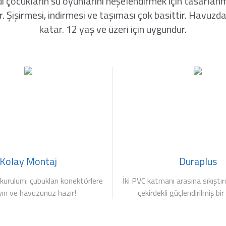
ocukların su oyunlarını neşelendirmek için tasarlanmış
ir. Şişirmesi, indirmesi ve taşıması çok basittir. Havuzd
katar. 12 yaş ve üzeri için uygundur.
Kolay Montaj
Duraplus
 kurulum: çubukları konektörlere
İki PVC katmanı arasına sıkıştır
yın ve havuzunuz hazır!
çekirdekli güçlendirilmiş b