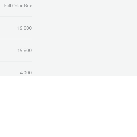
Full Color Box
19.800
19.800
4.000
Bu ürüne ilk yorumu siz yapın!
Yorum Yaz