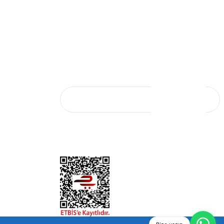
 İçin Şişme Botların Önemi
Bestway'in Eğlence Dünyası
024
02/05/2024
SAL SATIŞ
E-Bülten Aboneliği
E-Bültene kaydolun, yeniliklerden ve
şi
kampanyalardan ilk sizin haberiniz olsun.
Başvurusu
KAYIT OL
*Mail adresiniz kampanya ve indirim bildirimi için
kullanılacaktır. 3. şahıs ve kurumlarla paylaşılmayacaktır.