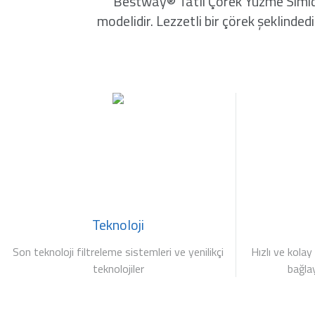
Bestway® Tatlı Çörek Yüzme Simidi ç
modelidir. Lezzetli bir çörek şeklinded
Teknoloji
Son teknoloji filtreleme sistemleri ve yenilikçi
Hızlı ve kolay
teknolojiler
bağla