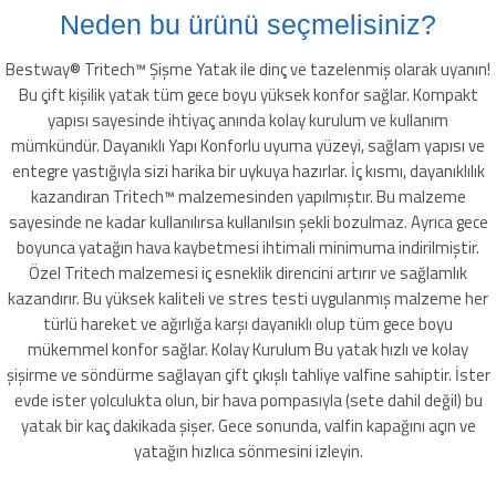
Neden bu ürünü seçmelisiniz?
leyici
Bestway® Tritech™ Şişme Yatak ile dinç ve tazelenmiş olarak uyanın!
Bu çift kişilik yatak tüm gece boyu yüksek konfor sağlar. Kompakt
yapısı sayesinde ihtiyaç anında kolay kurulum ve kullanım
üşürücü
mümkündür. Dayanıklı Yapı Konforlu uyuma yüzeyi, sağlam yapısı ve
entegre yastığıyla sizi harika bir uykuya hazırlar. İç kısmı, dayanıklılık
seltici
kazandıran Tritech™ malzemesinden yapılmıştır. Bu malzeme
sayesinde ne kadar kullanılırsa kullanılsın şekli bozulmaz. Ayrıca gece
boyunca yatağın hava kaybetmesi ihtimali minimuma indirilmiştir.
Özel Tritech malzemesi iç esneklik direncini artırır ve sağlamlık
kazandırır. Bu yüksek kaliteli ve stres testi uygulanmış malzeme her
türlü hareket ve ağırlığa karşı dayanıklı olup tüm gece boyu
mükemmel konfor sağlar. Kolay Kurulum Bu yatak hızlı ve kolay
şişirme ve söndürme sağlayan çift çıkışlı tahliye valfine sahiptir. İster
evde ister yolculukta olun, bir hava pompasıyla (sete dahil değil) bu
yatak bir kaç dakikada şişer. Gece sonunda, valfin kapağını açın ve
yatağın hızlıca sönmesini izleyin.