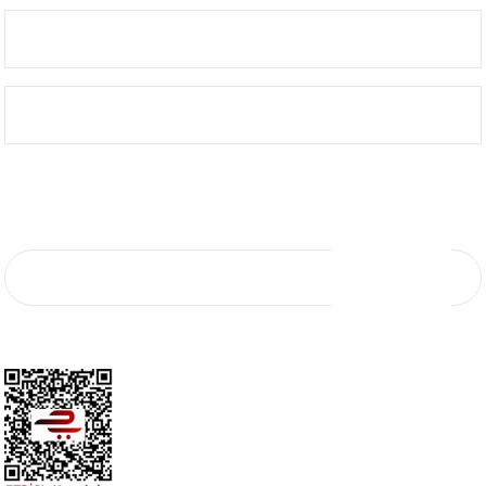
ÖNEMLİ BİLGİLER
KURUMSAL SATIŞ
E-Bülten Aboneliği
E-Bültene kaydolun, yeniliklerden ve kampanyalardan ilk sizin haberiniz olsun.
KAYIT OL
*Mail adresiniz kampanya ve indirim bildirimi için kullanılacaktır. 3. şahıs ve
kurumlarla paylaşılmayacaktır.