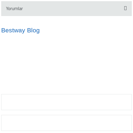
Yorumlar
Bestway Blog
Bu ürüne ilk yorumu siz yapın!
İdeal Havuz Suyu Sıcaklığı Nedir?
Kano ve SUP Arasındaki Farklar
Yorum Yaz
10/05/2024
02/10/2024
info@bestway.com.tr
Şişme Yatak Kullanmanın Avantajları
Çocuklar İçin Şişme Botların Önemi
0212 2378929
17/10/2024
02/10/2024
Bestway'in Eğlence Dünyası
02/05/2024
BESTWAY DÜNYASI
MÜŞTERİ HİZMETLERİ