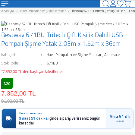
Geri Dön
Geri Dön
Geri Dön
Geri Dön
Geri Dön
Geri Dön
Geri Dön
Geri Dön
Anasayfa
Hava Pompaları ve Şişme Yataklar
Bestway 671BU Tritech Çift Kişilik Dahili U
uzlar
Havuzları Ve Aksesuarları
rı ve Şişme Yataklar
arları
ahçe Eğlence Ürünleri
alları
Kamp Ürünleri
Bestway 671BU Tritech Çift Kişilik Dahili USB
uzlar
Havuzları
suarları
nı
Kamp Malzemeleri
Pompalı Şişme Yatak 2.03m x 1.52m x 36cm
vuzlar
avuzları
ar
leyici
Kategori
Hava Pompaları ve Şişme Yataklar
,
Aksesuar
Stok Kodu
671BU
zlar
zları
akları
Ürünleri
uyucu
*7.352,00 TL den başlayan taksitlerle!
o Spa Havuzları
 Ve Aksesuarları
 Aksesuarları
ğı
u
%20
7.352,00 TL
avuzları
arı
Kimyasalı
9.190,00 TL
zları
rücü
KARGO DURUMU
9 sa 51 dk
9 saat 51 dakika
içinde sipariş verirseniz bugün
KALAN
kargoda!
an ve Aksesuarları
ici