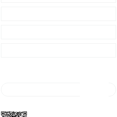
MÜŞTERİ HİZMETLERİ
ÖNEMLİ BİLGİLER
KURUMSAL SATIŞ
E-Bülten Aboneliği
E-Bültene kaydolun, yeniliklerden ve kampanyalardan ilk sizin haberiniz olsun.
KAYIT OL
*Mail adresiniz kampanya ve indirim bildirimi için kullanılacaktır. 3. şahıs ve
kurumlarla paylaşılmayacaktır.