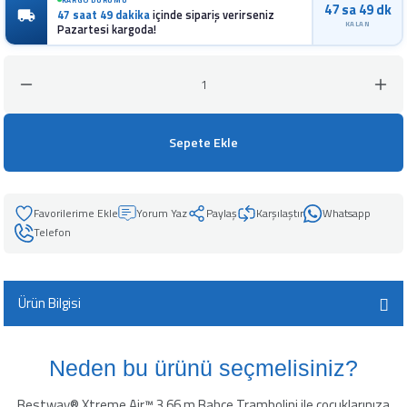
47 sa 49 dk
47 saat 49 dakika
içinde sipariş verirseniz
leyici
KALAN
Pazartesi kargoda!
üşürücü
Sepete Ekle
seltici
Yorum Yaz
Paylaş
Karşılaştır
Whatsapp
Telefon
Ürün Bilgisi
Neden bu ürünü seçmelisiniz?
Bestway® Xtreme Air™ 3,66 m Bahçe Trambolini ile çocuklarınıza