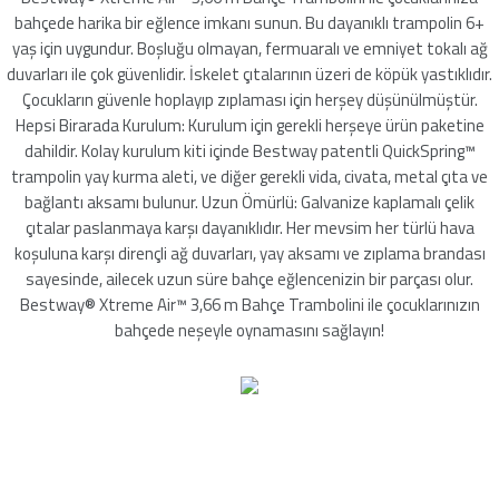
mleri
bahçede harika bir eğlence imkanı sunun. Bu dayanıklı trampolin 6+
yaş için uygundur. Boşluğu olmayan, fermuaralı ve emniyet tokalı ağ
duvarları ile çok güvenlidir. İskelet çıtalarının üzeri de köpük yastıklıdır.
Çocukların güvenle hoplayıp zıplaması için herşey düşünülmüştür.
Hepsi Birarada Kurulum: Kurulum için gerekli herşeye ürün paketine
dahildir. Kolay kurulum kiti içinde Bestway patentli QuickSpring™
trampolin yay kurma aleti, ve diğer gerekli vida, civata, metal çıta ve
bağlantı aksamı bulunur. Uzun Ömürlü: Galvanize kaplamalı çelik
çıtalar paslanmaya karşı dayanıklıdır. Her mevsim her türlü hava
koşuluna karşı dirençli ağ duvarları, yay aksamı ve zıplama brandası
sayesinde, ailecek uzun süre bahçe eğlencenizin bir parçası olur.
Bestway® Xtreme Air™ 3,66 m Bahçe Trambolini ile çocuklarınızın
bahçede neşeyle oynamasını sağlayın!