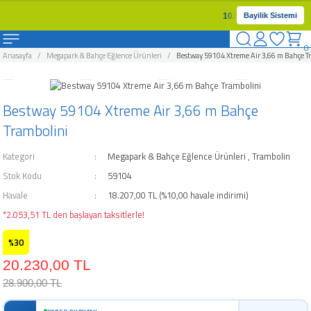
Geri Dön
Geri Dön
Geri Dön
Geri Dön
Geri Dön
Geri Dön
Geri Dön
Geri Dön
10.000 TL üzeri alışveri
Bayilik Sistemi
0
uzlar
Havuzları Ve Aksesuarları
rı ve Şişme Yataklar
arları
ahçe Eğlence Ürünleri
alları
Kamp Ürünleri
Anasayfa
Megapark & Bahçe Eğlence Ürünleri
Bestway 59104 Xtreme Air 3,66 m Bahçe T
uzlar
Havuzları
suarları
nı
Kamp Malzemeleri
Bestway 59104 Xtreme Air 3,66 m Bahçe
vuzlar
avuzları
ar
leyici
Trambolini
Kategori
Megapark & Bahçe Eğlence Ürünleri
,
Trambolin
zlar
zları
akları
Ürünleri
uyucu
Stok Kodu
59104
o Spa Havuzları
 Ve Aksesuarları
 Aksesuarları
ğı
u
Havale
18.207,00 TL (%10,00 havale indirimi)
*2.053,51 TL den başlayan taksitlerle!
avuzları
arı
Kimyasalı
%30
zları
rücü
20.230,00 TL
28.900,00 TL
an ve Aksesuarları
ici
KARGO DURUMU