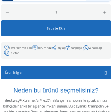
leyici
Sepete Ekle
üşürücü
seltici
Yorum Yaz
Paylaş
Karşılaştır
Whatsapp
Telefon
Ürün Bilgisi
Neden bu ürünü seçmelisiniz?
Bestway® Xtreme Air™ 4.27 m Bahçe Trambolini ile çocuklarınıza
bahçede harika bir eğlence imkanı sunun. Bu dayanıklı trampolin 6+
yaş için uygundur. Boşluğu olmayan, fermuaralı ve emniyet tokalı ağ