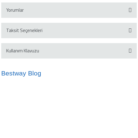
Yorumlar
Taksit Seçenekleri
Bu ürüne ilk yorumu siz yapın!
Kullanım Klavuzu
Yorum Yaz
Klavuzu İndir
Bestway Blog
İdeal Havuz Suyu Sıcaklığı Nedir?
Kano ve SUP Arasındaki Farklar
10/05/2024
02/10/2024
info@bestway.com.tr
Şişme Yatak Kullanmanın Avantajları
Çocuklar İçin Şişme Botların Önemi
0212 2378929
17/10/2024
02/10/2024
Bestway'in Eğlence Dünyası
02/05/2024