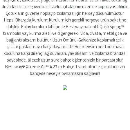
mleri
duvarları ile çok güvenlidir. İskelet çıtalarının üzeri de köpük yastıklıdır.
Çocukların güvenle hoplayıp zıplaması için herşey düşünülmüştür.
Hepsi Birarada Kurulum: Kurulum için gerekli herşeye ürün paketine
dahildir. Kolay kurulum kiti içinde Bestway patentli QuickSpring™
trambolin yay kurma aleti, ve diğer gerekli vida, civata, metal çıta ve
bağlantı aksamı bulunur. Uzun Ömürlü: Galvanize kaplamalı çelik
çıtalar paslanmaya karşı dayanıklıdır. Her mevsim her türlü hava
koşuluna karşı dirençli ağ duvarları, yay aksamı ve zıplama brandası
sayesinde, ailecek uzun süre bahçe eğlencenizin bir parçası olur.
Bestway® Xtreme Air™ 4.27 m Bahçe Trambolini ile çocuklarınızın
bahçede neşeyle oynamasını sağlayın!