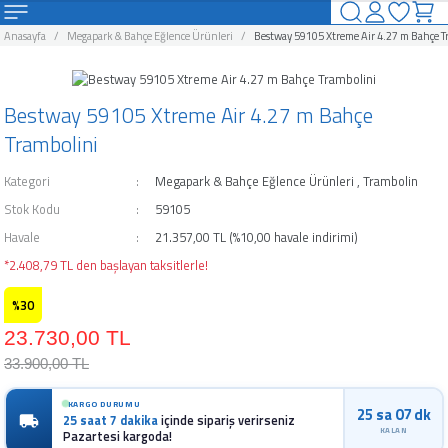
Geri Dön
Geri Dön
Geri Dön
Geri Dön
Geri Dön
Geri Dön
Geri Dön
Geri Dön
Anasayfa
Megapark & Bahçe Eğlence Ürünleri
Bestway 59105 Xtreme Air 4.27 m Bahçe T
uzlar
Havuzları Ve Aksesuarları
rı ve Şişme Yataklar
arları
ahçe Eğlence Ürünleri
alları
Kamp Ürünleri
Bestway 59105 Xtreme Air 4.27 m Bahçe
uzlar
Havuzları
suarları
nı
Kamp Malzemeleri
Trambolini
vuzlar
avuzları
ar
leyici
Kategori
Megapark & Bahçe Eğlence Ürünleri
,
Trambolin
Stok Kodu
59105
zlar
zları
akları
Ürünleri
uyucu
Havale
21.357,00 TL (%10,00 havale indirimi)
*2.408,79 TL den başlayan taksitlerle!
o Spa Havuzları
 Ve Aksesuarları
 Aksesuarları
ğı
u
%30
avuzları
arı
Kimyasalı
23.730,00 TL
33.900,00 TL
zları
rücü
KARGO DURUMU
25 sa 07 dk
25 saat 7 dakika
içinde sipariş verirseniz
an ve Aksesuarları
ici
KALAN
Pazartesi kargoda!