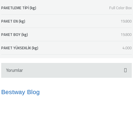
PAKETLEME TİPİ (kg)
Full Color Box
PAKET EN (kg)
19.800
PAKET BOY (kg)
19.800
PAKET YÜKSEKLİK (kg)
4.000
Yorumlar
Bestway Blog
Bu ürüne ilk yorumu siz yapın!
İdeal Havuz Suyu Sıcaklığı Nedir?
Kano ve SUP Arasındaki Farklar
Yorum Yaz
10/05/2024
02/10/2024
info@bestway.com.tr
Şişme Yatak Kullanmanın Avantajları
Çocuklar İçin Şişme Botların Önemi