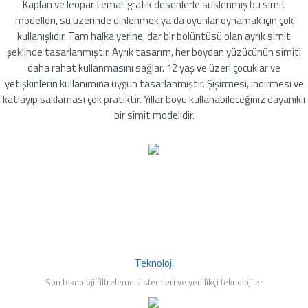
Kaplan ve leopar temalı grafik desenlerle süslenmiş bu simit
leyici
modelleri, su üzerinde dinlenmek ya da oyunlar oynamak için çok
kullanışlıdır. Tam halka yerine, dar bir bölüntüsü olan ayrık simit
şeklinde tasarlanmıştır. Ayrık tasarım, her boydan yüzücünün simiti
daha rahat kullanmasını sağlar. 12 yaş ve üzeri çocuklar ve
yetişkinlerin kullanımına uygun tasarlanmıştır. Şişirmesi, indirmesi ve
üşürücü
katlayıp saklaması çok pratiktir. Yıllar boyu kullanabileceğiniz dayanıklı
bir simit modelidir.
seltici
Teknoloji
Son teknoloji filtreleme sistemleri ve yenilikçi teknolojiler