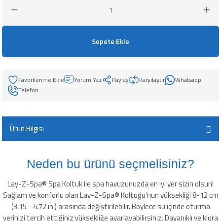
leyici
Sepete Ekle
üşürücü
Yorum Yaz
Paylaş
Karşılaştır
Whatsapp
seltici
Telefon
Ürün Bilgisi
Neden bu ürünü seçmelisiniz?
Lay-Z-Spa® Spa Koltuk ile spa havuzunuzda en iyi yer sizin olsun!
Sağlam ve konforlu olan Lay-Z-Spa® Koltuğu’nun yüksekliği 8-12 cm
(3.15 - 4.72 in.) arasında değiştirilebilir. Böylece su içinde oturma
yerinizi tercih ettiğiniz yüksekliğe ayarlayabilirsiniz. Dayanıklı ve klora