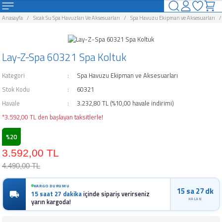
Geri Dön
Geri Dön
Geri Dön
Geri Dön
Geri Dön
Geri Dön
Geri Dön
Geri Dön
Anasayfa
Sıcak Su Spa Havuzları Ve Aksesuarları
Spa Havuzu Ekipman ve Aksesuarları
uzlar
Havuzları Ve Aksesuarları
rı ve Şişme Yataklar
arları
ahçe Eğlence Ürünleri
alları
Kamp Ürünleri
Lay-Z-Spa 60321 Spa Koltuk
uzlar
Havuzları
suarları
nı
Kamp Malzemeleri
Kategori
Spa Havuzu Ekipman ve Aksesuarları
vuzlar
avuzları
ar
leyici
Stok Kodu
60321
Havale
3.232,80 TL (%10,00 havale indirimi)
zlar
zları
akları
Ürünleri
uyucu
*3.592,00 TL den başlayan taksitlerle!
%20
o Spa Havuzları
 Ve Aksesuarları
 Aksesuarları
ğı
u
3.592,00 TL
avuzları
arı
Kimyasalı
4.490,00 TL
zları
rücü
KARGO DURUMU
15 sa 27 dk
15 saat 27 dakika
içinde sipariş verirseniz
KALAN
yarın kargoda!
an ve Aksesuarları
ici