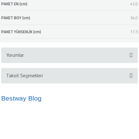
PAKET EN (cm)
42.0
PAKET BOY (cm)
34.0
PAKET YÜKSEKLİK (cm)
17.5
Yorumlar
Taksit Seçenekleri
Bu ürüne ilk yorumu siz yapın!
Bestway Blog
Yorum Yaz
İdeal Havuz Suyu Sıcaklığı Nedir?
Kano ve SUP Arasındaki Farklar
10/05/2024
02/10/2024
info@bestway.com.tr
Şişme Yatak Kullanmanın Avantajları
Çocuklar İçin Şişme Botların Önemi