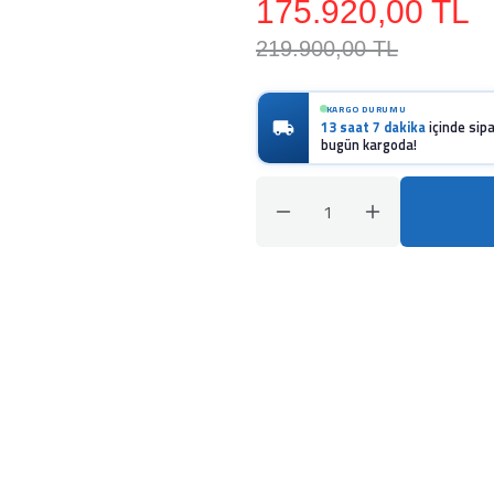
175.920,00 TL
219.900,00 TL
KARGO DURUMU
13 saat 7 dakika
içinde sipa
bugün kargoda!