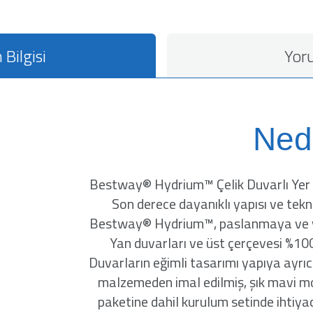
 Bilgisi
Yor
Ned
Bestway® Hydrium™ Çelik Duvarlı Yer Ü
Son derece dayanıklı yapısı ve tekn
Bestway® Hydrium™, paslanmaya ve yıpra
Yan duvarları ve üst çerçevesi %100 
Duvarların eğimli tasarımı yapıya ayrıc
malzemeden imal edilmiş, şık mavi mo
paketine dahil kurulum setinde ihtiya