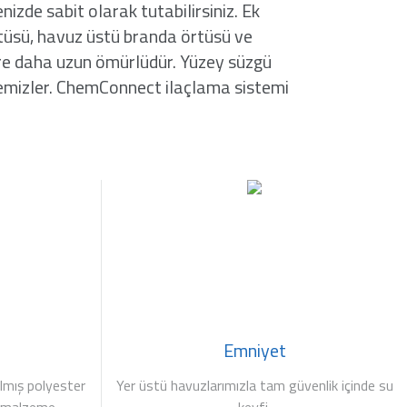
nizde sabit olarak tutabilirsiniz. Ek
örtüsü, havuz üstü branda örtüsü ve
göre daha uzun ömürlüdür. Yüzey süzgü
temizler. ChemConnect ilaçlama sistemi
Emniyet
ılmış polyester
Yer üstü havuzlarımızla tam güvenlik içinde su