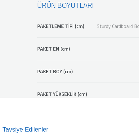
ÜRÜN BOYUTLARI
PAKETLEME TİPİ (cm)
Sturdy Cardboard Bo
PAKET EN (cm)
PAKET BOY (cm)
PAKET YÜKSEKLİK (cm)
Tavsiye Edilenler
%20
Bestway 58234 AquaClean 