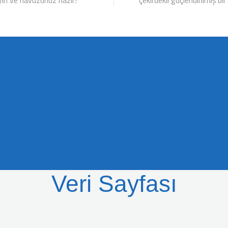
yın ve havuzunuz hazır!
çekirdekli güçlendirilmiş b
Veri Sayfası