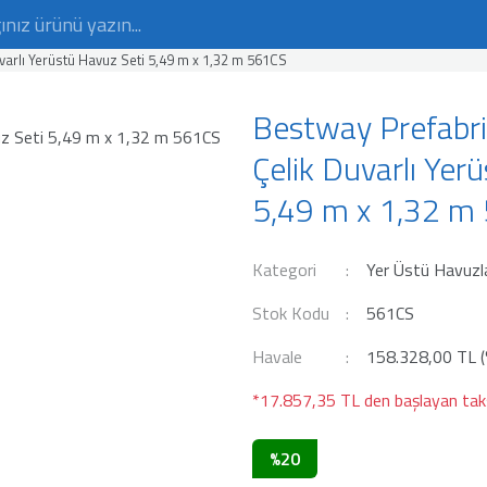
arlı Yerüstü Havuz Seti 5,49 m x 1,32 m 561CS
Bestway Prefabr
Çelik Duvarlı Yer
5,49 m x 1,32 m
Kategori
Yer Üstü Havuzl
Stok Kodu
561CS
Havale
158.328,00 TL (%
*17.857,35 TL den başlayan taks
%20