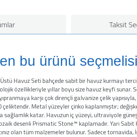
umlar
Taksit Se
en bu ürünü seçmelisi
stü Havuz Seti bahçede sabit bir havuz kurmayı tercih
olojik özellikleriyle yıllar boyu size havuz keyfi suna
nmaya karşı çok dirençli galvanize çelik yapısıyla, yı
çeliktendir. Metal yüzeyler çinko kaplanmıştır; değişken
a sağlamlık katar. Havuzun iç yüzeyi, ultraviyole güneş 
zaik desenli Prismatic Stone™ kaplamadır. Yarı Sabit K
cınız olan tüm malzemeler bulunur. Sadece tornavida, İng